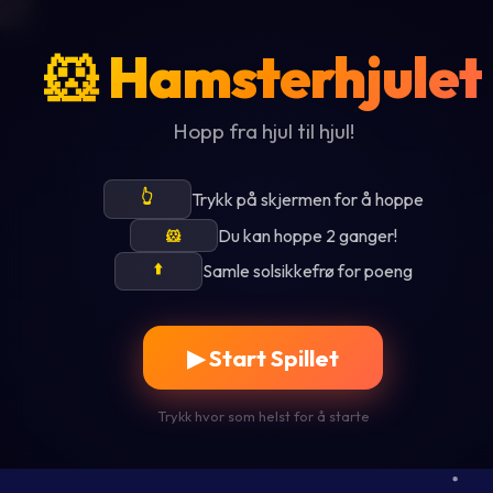
🐹 Hamsterhjulet
Hopp fra hjul til hjul!
👆
Trykk på skjermen for å hoppe
Du kan hoppe 2 ganger!
🐹
⬆️
Samle solsikkefrø for poeng
▶ Start Spillet
Trykk hvor som helst for å starte